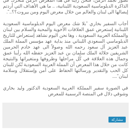
نُصَوّر نُجَمد الزمن، فنحن رأينا في هذا المعرض الزمن مُتَحرّك في
الذاكرة الدبلوماسية السعودية اللبنانية، .. ما هي الأهداف التي أردتم
إيصالها الى لبنان والعالم من خلال معرض اليوم ومن بيروت؟؟..".
أجاب السفير بخاري "بلا شك معرض اليوم الدبلوماسية السعودية
اللبنانية إستعرض عمق العلاقات الأخوية والمحبة والسلام بين لبنان
والمملكة العربية السعودية ، وها نحن اليوم نشاهد إستعراض للتاريخ
الدبلوماسي السعودي اللبناني منذ بداية عهد مؤسس المملة الملك
عبد العزيز آل سعود رحمه الله وصولاً الى عهد خادم الحرمين
الشريفين جلالة الملك سلمان بن عبد العزيز حفظه الله رأينا عمق
وجمال هذه العلاقة في كُل مراحلها وظروفها ومتغيراتها والنتيجة
كانت من خلال هذا المعرض أن المملة العربية السعودية تُكن للبنان
كل الحب والتقدير ورسالتها الحفاظ على أمن وإستقلال وسلامة
لبنان"....
في الصورة سفير المملكة العربية السعودية الدكتور وليد بخاري
وشوقي دلال في المنصة الرسمية للمعرض
مشاركة