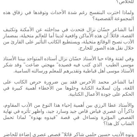
للخلاص؟
ولماذا اخترت البنفسج رغم شدة الأحداث وتوقدها في زقاق هذه
المجموعة القصصية؟
أما الشاعر حسّان نزال فتحدث في مداخلته عن الأمكنة وتكثيف
القصة، قائلاً: أن هذه الأماكن واقعية لدينا أما للعالم متخيلة، بمضمار
الأدب تصبح الوقائع متخيلة، ويستطيع الكاتب التأثير على القارئ من
خلال نقل هذه الصور للخارج.
وفي لفتة وفاء حيا الأستاذ حسّان نزال أستاذه المتواجد بيننا الأستاذ
موسى الطيب الذي كتب فيه قصيدة" مهجتي ضاعت" وقد شكر
الأستاذ موسى أهل قباطية وتقديرهم للمعلم ورسالته السامية.
اما الشاعر محمد الأخرس فقد بين ضرورة حرص الكاتب على
اللغة، وإن لسلامة الكتابة وخلوها من الأخطاء أهمية كبيرة في
الحكم على جودة الأعمال الكتابية.
والأستاذ عطا الرزي بين أهمية إحياء هذا النوع من الأدب المقاوم،
ذاكراً أن عصري فياض قاص جيد وسارد جيد، واظهر تأثره في نهاية
القصص المؤثرة وتساءل في قصة "قيدوه بهدوء" لماذا تحمل
الشاب كل هذا؟
ونوه الأديب حسين حلمي شاكر قائلا" قصص عصري إضاءة للحاضر