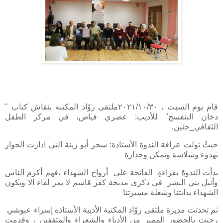
قام يوم السبت ، ٢٠٢١/١٠/٣٠ملتقى روّاد المكتبة بنقاش كتاب "
دخان البنفسج" للأديب: عصري فياض، في مركز الطفل
الثقافي_جنين.
حيثُ تولت عرافة الندوة الأستاذة: سحر أبو زينة التي ادارت الحوار
بهدوء وسلاسة وتمكن وجدارة
بدأت الندوةَ بقراءةِ الفاتحة على أرواح الشهداء ،فهم أكرم الناس
وأنبل بني البشر في ذكرى مذبحة كفر قاسم لا يمر لقاء الا ويكون
الشهداء بدايتنا وشعلة مسيرتنا
ثم تحدثت مديرة ملتقى روّاد المكتبة الأديبة الأستاذة إسراء عبوشي
رحبت بالحضور المميز من الأدباء والشعراء والمثقفين ، وقدمت