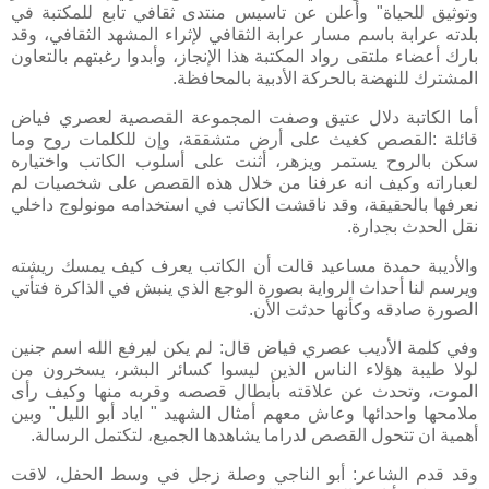
وتوثيق للحياة" وأعلن عن تاسيس منتدى ثقافي تابع للمكتبة في
بلدته عرابة باسم مسار عرابة الثقافي لإثراء المشهد الثقافي، وقد
بارك أعضاء ملتقى رواد المكتبة هذا الإنجاز، وأبدوا رغبتهم بالتعاون
المشترك للنهضة بالحركة الأدبية بالمحافظة.
أما الكاتبة دلال عتيق وصفت المجموعة القصصية لعصري فياض
قائلة :القصص كغيث على أرض متشققة، وإن للكلمات روح وما
سكن بالروح يستمر ويزهر، أثنت على أسلوب الكاتب واختياره
لعباراته وكيف انه عرفنا من خلال هذه القصص على شخصيات لم
نعرفها بالحقيقة، وقد ناقشت الكاتب في استخدامه مونولوج داخلي
نقل الحدث بجدارة.
والأديبة حمدة مساعيد قالت أن الكاتب يعرف كيف يمسك ريشته
ويرسم لنا أحداث الرواية بصورة الوجع الذي ينبش في الذاكرة فتأتي
الصورة صادقه وكأنها حدثت الأن.
وفي كلمة الأديب عصري فياض قال: لم يكن ليرفع الله اسم جنين
لولا طيبة هؤلاء الناس الذين ليسوا كسائر البشر، يسخرون من
الموت، وتحدث عن علاقته بأبطال قصصه وقربه منها وكيف رأى
ملامحها واحدائها وعاش معهم أمثال الشهيد " اياد أبو الليل" وبين
أهمية ان تتحول القصص لدراما يشاهدها الجميع، لتكتمل الرسالة.
وقد قدم الشاعر: أبو الناجي وصلة زجل في وسط الحفل، لاقت