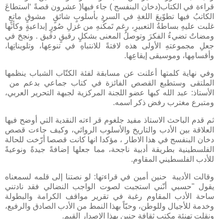
قراءة في الكتاب(دخان البنفسج ) جاء فيها( عشرون قصةً ‘استطاعَ
الكاتبُ فيها تطوّيعَ اللغةِ في السردِ بأسلوبٍ شائقٍ مشوقٍ ماتعٍ
غلبت عليهِ بساطةُ التعبيرِ، رغم تَمكُنهِ من غزلِ صُورٍ إبداعيةٍ وكأنَها
ومضاتٌ تضيءُ الفكرَ وتوصلُ المعنى بشكلٍ رقيقٍ دقيق . ونجحَ في
جعلِ مجموعتهِ الأولى هذه لافتةً للانتباهِ في تنوعِها، وتلويناتِها،
وأقسامِها، وموسيقى إيقاعِها.
وفي نهاية كلمتها أعلنت عن مسابقة لفئة الكتّاب الشباب ينظمها
الملتقى وستطبع القصص الفائزة في كتاب جماعي بدعم من
الأستاذ: عبد الله كبها عضو اللجنة المركزية لجبهة التحرير العربي،
ومتبرع مغترب رفض ذكر اسمه.
ثم قدم الباحث الاستاذ مفيد جلغوم قر اءته النقدية التي أوضح فيها
العلاقة بين الأدب والتاريخ والأسلوب الروائي، وكيف جاءت قصص
دخان البنفسج في هذا الاطار ، مؤكدا انها كانت قصصا أرّخت للحالة
الفلسطينية بطريقة أدبية ناجحة، مما جعلها إضافةً جيدةً ونوعيةً
للأدب الفلسطيني المقاوم.
وقالت الأديبة حنين أمين في قراءتها: لو نصتنا إلى قلمه لسمعناه
يقول "حسبي أنّني استجبت لصوت الواجب النضالي فقد نادتني
ساحة الأدب المقاوم رغبة في تقرير مواقف الكرامة والبطولة
وخدمة للأجيال وللوطن، وحبّاً بهذا النمط من الأدب الصادق والرفيع،
ونقلت تهنئة مكتب ثقافة جنين بهذا الإصدار القيم.