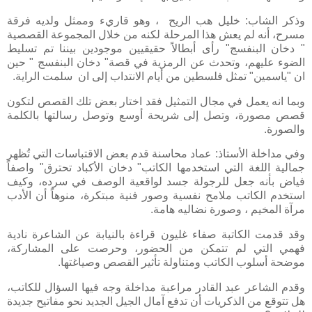
وذكر الشاب: خليل هب الريح ، وهو قاريء وممثل ولديه فرقة
مسرح، أنه لم يعش هذا المرحلة لكنه من خلال المجموعة القصصية
" دخان البنفسج" رأى أبطالاً حقيقيين موجودين بيننا تم تسليط
الضوء عليهم، وتحدث عن الرمزية في قصة" دخان البنفسج " حين
ان "ياسمين" تمثل فلسطين من أيام الانتداب إلى ان سلمت الراية.
وبما انه يعمل في مجال التمثيل فقد اختار بعض تلك القصص لتكون
قصص مصورة، وتصل إلى شريحة أوسع وتوصل رسالتها بالكلمة
والصورة.
وفي مداخلة الأستاذ: عماد محاسنة قدم بعض الاقتباسات التي تُظهر
جمالية اللغة التي استخدمها الكاتب" دخان الأكباد تحترق" واصفاً
فياض بأنه جعل للرجولة جسد لواقعية الوصف في سرده، وكيف
استخدم الكاتب ملامح نفسية وصور فنية مبتكرة، منوهاً أن الأدب
مرآة المخيم ، وصورة نضاليه هامة.
وقد قدمت الكاتبة صفاء غليون قراءة بالنيابة عن الشاعرة نادية
فهمي التي لم تتمكن من الحضور، وحرصت على المشاركة،
موضحة أسلوب الكاتب ومتناولة تأثير القصص وصياغتها.
وقدم الشاعر عبد القادر مراعبة مداخلة وجه فيها السؤال للكاتب،
هل تتوقع من الذكريات أن تدفع آمال الجيل الجديد نحو مفاتيح جديدة